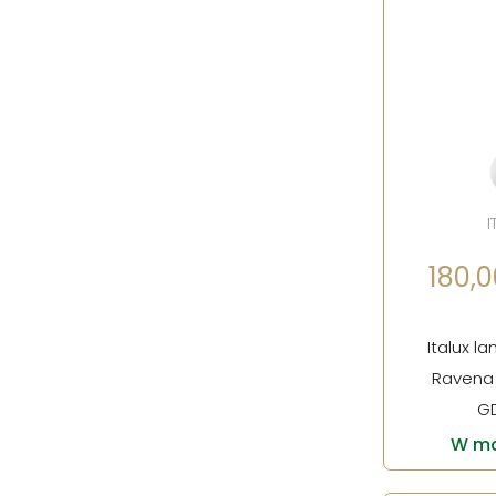
I
180,00
Italux l
Ravena
G
W ma