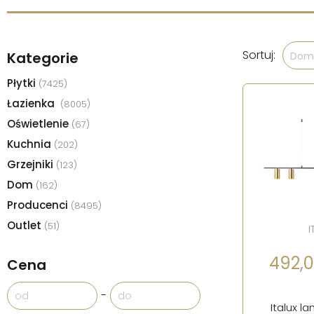
Sortuj:
Kategorie
Domy
Płytki
(7425)
Łazienka
(8005)
Oświetlenie
(67)
Kuchnia
(202)
Grzejniki
(123)
Dom
(162)
Producenci
(8495)
Outlet
(51)
I
492,00
Cena
-
Italux l