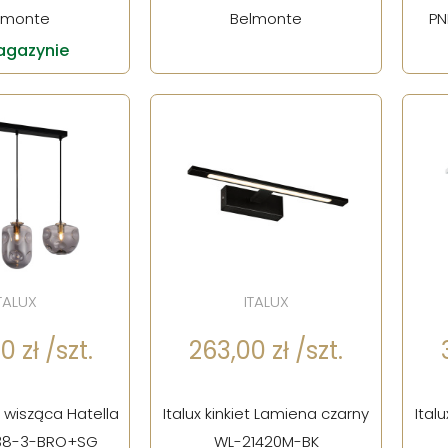
lmonte
Belmonte
PN
gazynie
TALUX
ITALUX
 zł /szt.
263,00 zł /szt.
 wisząca Hatella
Italux kinkiet Lamiena czarny
Ital
038-3-BRO+SG
WL-21420M-BK