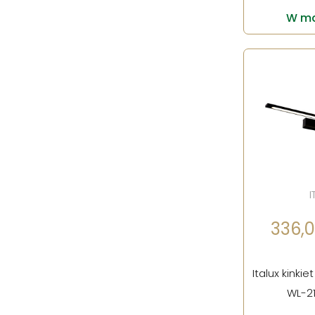
W ma
I
336,00
Italux kinki
WL-2