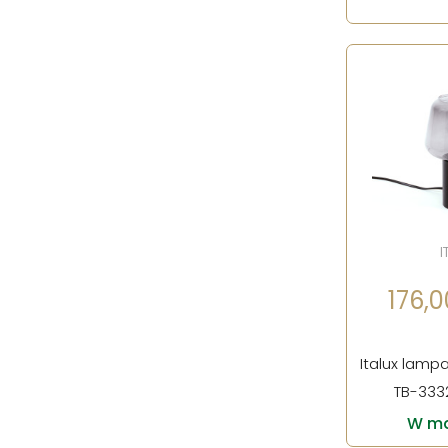
I
176,00
Italux lamp
TB-333
W ma