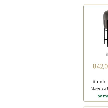
I
842,00
Italux l
Maversa 
W ma