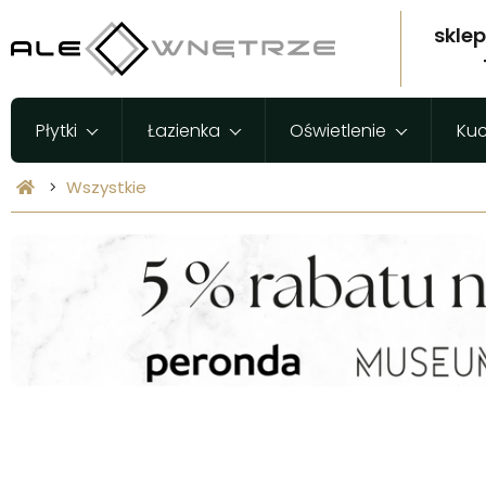
skle
Płytki
Łazienka
Oświetlenie
Ku
Wszystkie