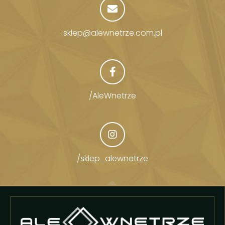
sklep@alewnetrze.com.pl
/AleWnetrze
/sklep_alewnetrze