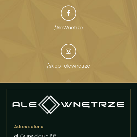
/AleWnetrze
/sklep_alewnetrze
Adres salonu
al. Grunwaldzka 615,