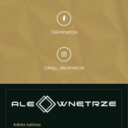
/AleWnetrze
/sklep_alewnetrze
Adres salonu