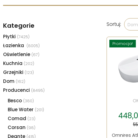
Sortuj:
Kategorie
Domy
Płytki
(7425)
Promocja!
Łazienka
(8005)
Oświetlenie
(67)
Kuchnia
(202)
Grzejniki
(123)
Dom
(162)
Producenci
(8495)
Besco
O
(380)
Blue Water
(201)
448,00
Comad
(23)
55
Corsan
(98)
Omnires At
Deante
(415)