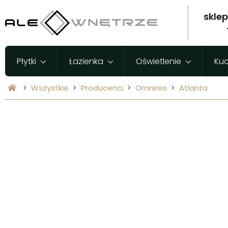
skle
Płytki
Łazienka
Oświetlenie
Ku
Wszystkie
Producenci
Omnires
Atlanta