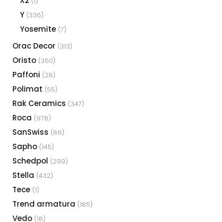
X2
(1)
Y
(336)
Yosemite
(7)
Orac Decor
(313)
Oristo
(360)
Paffoni
(28)
Polimat
(55)
Rak Ceramics
(347)
Roca
(978)
SanSwiss
(86)
Sapho
(145)
Schedpol
(299)
Stella
(432)
Tece
(1)
Trend armatura
(185)
Vedo
(18)