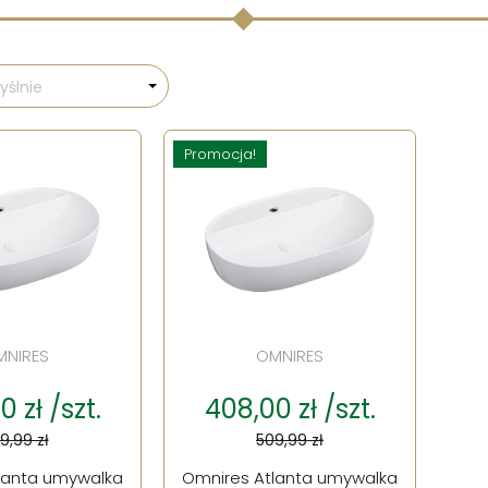
ślnie
Promocja!
MNIRES
OMNIRES
 zł /szt.
408,00 zł /szt.
9,99 zł
509,99 zł
lanta umywalka
Omnires Atlanta umywalka