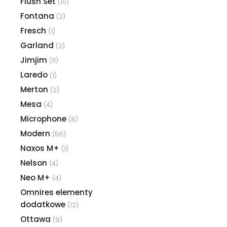
Flush Set
(10)
Fontana
(2)
Fresch
(1)
Garland
(2)
Jimjim
(11)
Laredo
(1)
Merton
(2)
Mesa
(4)
Microphone
(8)
Modern
(56)
Naxos M+
(1)
Nelson
(4)
Neo M+
(4)
Omnires elementy
dodatkowe
(12)
Ottawa
(9)