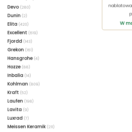
nablatowa 
Devo
(280)
p
Dunin
(2)
W ma
Elita
(420)
Excellent
(619)
Fjordd
(143)
Grekon
(161)
Hansgrohe
(4)
Hozze
(88)
Inbalia
(14)
Kohlman
(809)
Kraft
(52)
Laufen
(198)
Lavita
(9)
Luxrad
(7)
Meissen Keramik
(211)