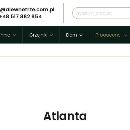
p@alewnetrze.com.pl
+48 517 882 854
chnia
Grzejniki
Dom
Producenci
Atlanta