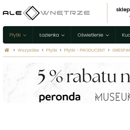
skle
Płytki
Łazienka
Oświetlenie
Ku
Wszystkie
Płytki
Płytki - PRODUCENT
GRESPA