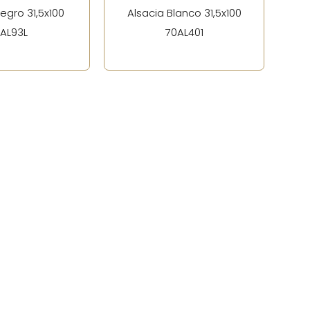
egro 31,5x100
Alsacia Blanco 31,5x100
7AL93L
70AL401