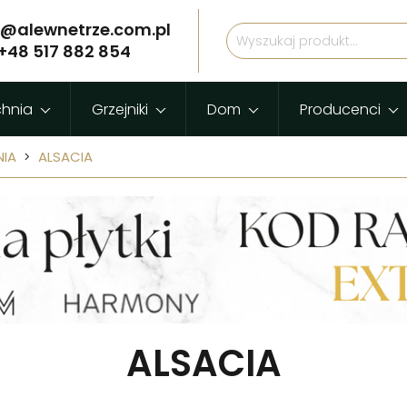
p@alewnetrze.com.pl
+48 517 882 854
chnia
Grzejniki
Dom
Producenci
NIA
ALSACIA
ALSACIA