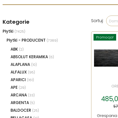
Sortuj:
Kategorie
Domy
Płytki
(7425)
Promocja!
Płytki - PRODUCENT
(7389)
ABK
(2)
ABSOLUT KERAMIKA
(6)
ALAPLANA
(10)
ALFALUX
(95)
APARICI
(161)
GR
APE
(29)
ARCANA
(33)
485,00
ARGENTA
(5)
57
BALDOCER
(25)
Grespania 
BELLACASA