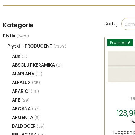
Sortuj:
Kategorie
Domy
Płytki
(7425)
Promocja!
Płytki - PRODUCENT
(7389)
ABK
(2)
ABSOLUT KERAMIKA
(6)
ALAPLANA
(10)
ALFALUX
(95)
APARICI
(161)
TU
APE
(29)
ARCANA
(33)
123,9
ARGENTA
(5)
15
BALDOCER
(25)
Tubądzin 
BELLACASA