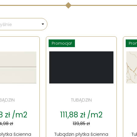
ślnie
Promocja!
Pro
BĄDZIN
TUBĄDZIN
8 zł /m2
111,88 zł /m2
4,98 zł
139,85 zł
płytka ścienna
Tubądzin płytka ścienna
Tu