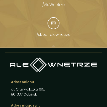
/AleWnetrze
/sklep_alewnetrze
Adres salonu
al. Grunwaldzka 615,
80-337 Gdańsk
Adres magazynu