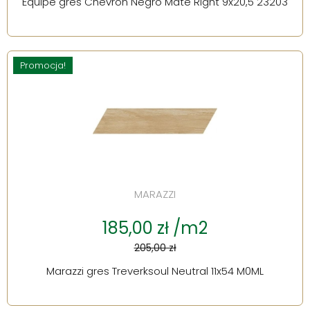
Equipe gres Chevron Negro Mate Right 9x20,5 23203
Promocja!
MARAZZI
185,00 zł /m2
205,00 zł
Marazzi gres Treverksoul Neutral 11x54 M0ML