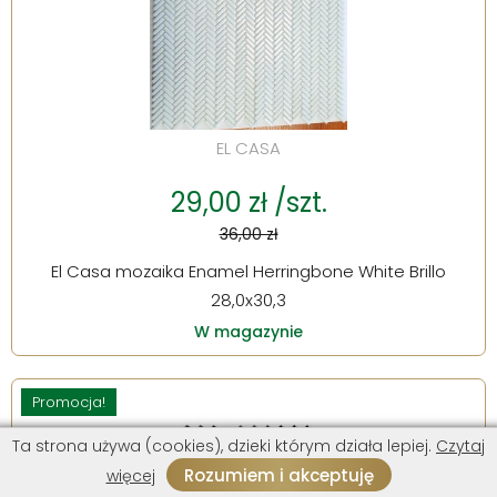
EL CASA
29,00 zł /szt.
36,00 zł
El Casa mozaika Enamel Herringbone White Brillo
28,0x30,3
W magazynie
Promocja!
Ta strona używa (cookies), dzieki którym działa lepiej.
Czytaj
Rozumiem i akceptuję
więcej