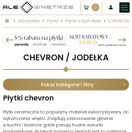
0
Wszystkie
Płytki
Płytki o kształcie
CHEVRON /
CHEVRON / JODEŁKA
Pokaż kategorie i filtry
Płytki chevron
Płytki ceramiczne to popularny materiał wykorzystywany do
wykańczania wnętrz. Znajdują zastosowanie głównie
w kuchni i łazience, gdzie panują trudne warunki
środowiskowe. W takich pomieszczeniach jest to najlepsze