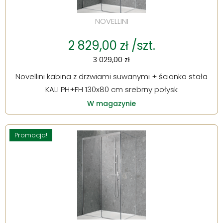
NOVELLINI
2 829,00 zł /szt.
3 029,00 zł
Novellini kabina z drzwiami suwanymi + ścianka stała
KALI PH+FH 130x80 cm srebrny połysk
W magazynie
Promocja!