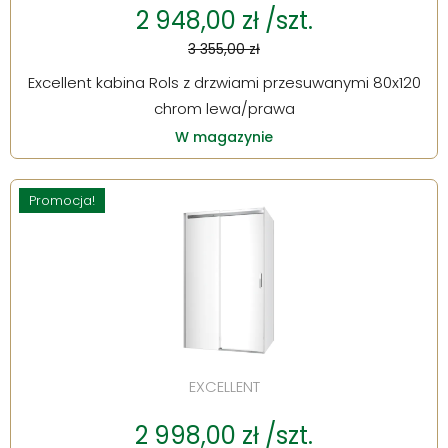
2 948,00 zł /szt.
3 355,00 zł
Excellent kabina Rols z drzwiami przesuwanymi 80x120
chrom lewa/prawa
W magazynie
Promocja!
EXCELLENT
2 998,00 zł /szt.