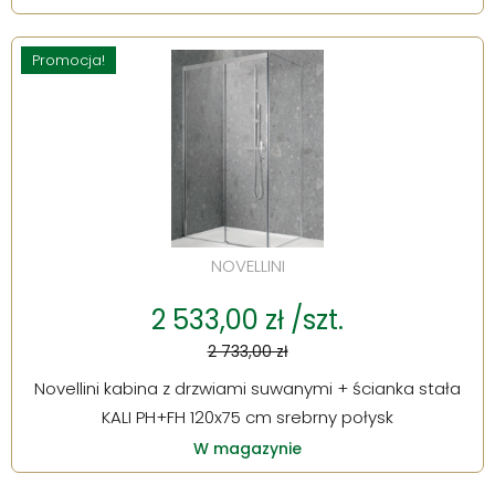
Promocja!
NOVELLINI
2 533,00 zł /szt.
2 733,00 zł
Novellini kabina z drzwiami suwanymi + ścianka stała
KALI PH+FH 120x75 cm srebrny połysk
W magazynie