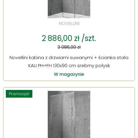
NOVELLINI
2 886,00 zł /szt.
3 086,00 zł
Novellini kabina z drzwiami suwanymi + ścianka stała
KALI PH+FH 130x90 cm srebrny połysk
W magazynie
Promocja!