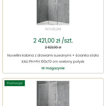
NOVELLINI
2 421,00 zł /szt.
2 621,00 zł
Novellini kabina z drzwiami suwanymi + ścianka stała
KALI PH+FH 100x70 cm srebrny połysk
W magazynie
Promocja!