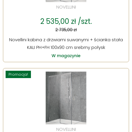
NOVELLINI
2 535,00 zł /szt.
2 735,00 zł
Novellini kabina z drzwiami suwanymi + ścianka stała
KALI PH+FH 100x90 cm srebrny połysk
W magazynie
Promocja!
NOVELLINI