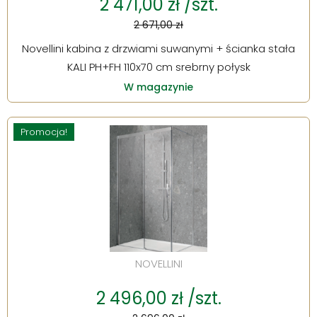
2 471,00 zł /szt.
2 671,00 zł
Novellini kabina z drzwiami suwanymi + ścianka stała
KALI PH+FH 110x70 cm srebrny połysk
W magazynie
Promocja!
NOVELLINI
2 496,00 zł /szt.