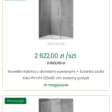
NOVELLINI
2 622,00 zł /szt.
2 822,00 zł
Novellini kabina z drzwiami suwanymi + ścianka stała
KALI PH+FH 120x90 cm srebrny połysk
W magazynie
Promocja!