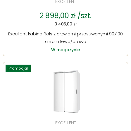
EXCELLENT
2 898,00 zł /szt.
3 405,00 zł
Excellent kabina Rols z drzwiami przesuwanymi 90x100
chrom lewa/prawa
W magazynie
Promocja!
EXCELLENT