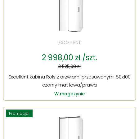
EXCELLENT
2 998,00 zł /szt.
3 525,00 zł
Excellent kabina Rols z drzwiami przesuwanymi 80x100
czarny mat lewa/prawa
W magazynie
Promocja!