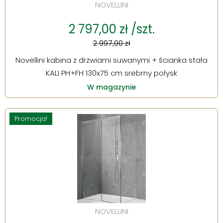
NOVELLINI
2 797,00 zł /szt.
2 997,00 zł
Novellini kabina z drzwiami suwanymi + ścianka stała
KALI PH+FH 130x75 cm srebrny połysk
W magazynie
Promocja!
NOVELLINI