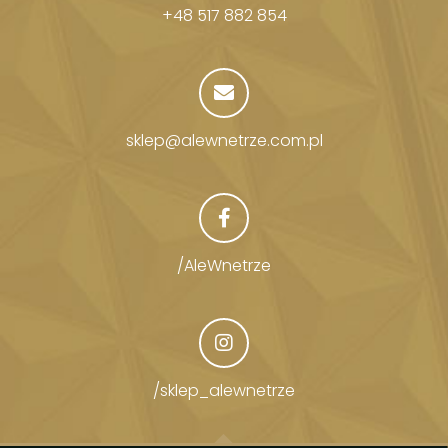
+48 517 882 854
sklep@alewnetrze.com.pl
/AleWnetrze
/sklep_alewnetrze