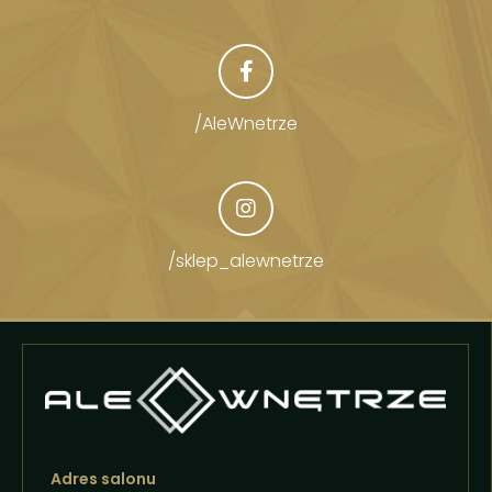
/AleWnetrze
/sklep_alewnetrze
Adres salonu