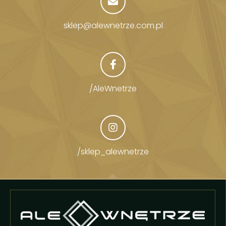
sklep@alewnetrze.com.pl
/AleWnetrze
/sklep_alewnetrze