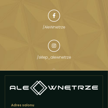
/AleWnetrze
/sklep_alewnetrze
Adres salonu