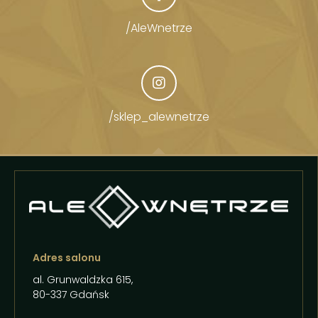
/AleWnetrze
/sklep_alewnetrze
Adres salonu
al. Grunwaldzka 615,
80-337 Gdańsk