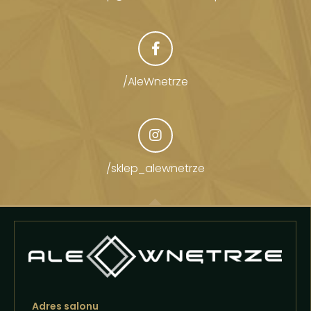
/AleWnetrze
/sklep_alewnetrze
Adres salonu