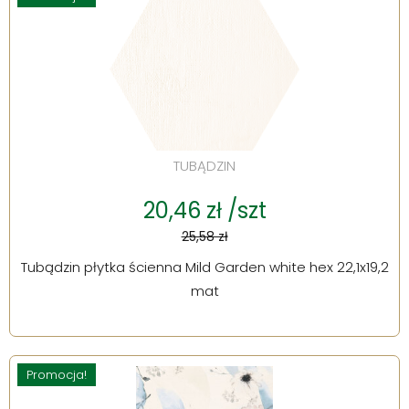
TUBĄDZIN
20,46 zł /szt
25,58 zł
Tubądzin płytka ścienna Mild Garden white hex 22,1x19,2
mat
Promocja!