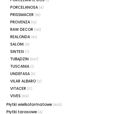
(1)
PORCELANOSA
(4)
PRISSMACER
(18)
PROVENZA
(10)
RAW DECOR
(191)
REALONDA
(81)
SALONI
(9)
SINTESI
(7)
TUBĄDZIN
(637)
TUSCANIA
(1)
UNDEFASA
(5)
VILAR ALBARO
(2)
VITACER
(17)
VIVES
(69)
Płytki wielkoformatowe
(800)
Płytki tarasowe
(4)