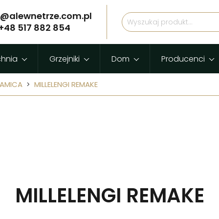
p@alewnetrze.com.pl
+48 517 882 854
chnia
Grzejniki
Dom
Producenci
RAMICA
MILLELENGI REMAKE
MILLELENGI REMAKE