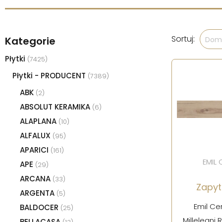
Sortuj:
Kategorie
Domy
Płytki
(7425)
Płytki - PRODUCENT
(7389)
ABK
(2)
ABSOLUT KERAMIKA
(6)
ALAPLANA
(10)
ALFALUX
(95)
APARICI
(161)
EMIL
APE
(29)
ARCANA
(33)
Zapyt
ARGENTA
(5)
Emil Ce
BALDOCER
(25)
Millelegni
BELLACASA