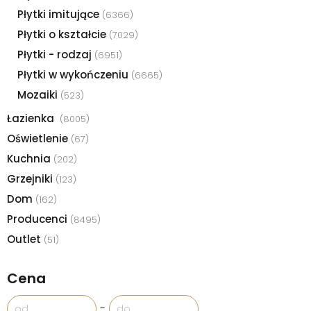
Płytki imitujące
(6366)
Płytki o kształcie
(7029)
Płytki - rodzaj
(6951)
Płytki w wykończeniu
(6665)
Mozaiki
(523)
Łazienka
(8005)
Oświetlenie
(67)
Kuchnia
(202)
Grzejniki
(123)
Dom
(162)
Producenci
(8495)
Outlet
(51)
Cena
-