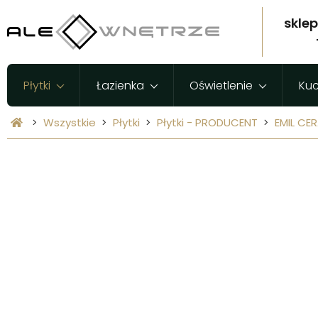
skle
Płytki
Łazienka
Oświetlenie
Ku
Wszystkie
Płytki
Płytki - PRODUCENT
EMIL CE