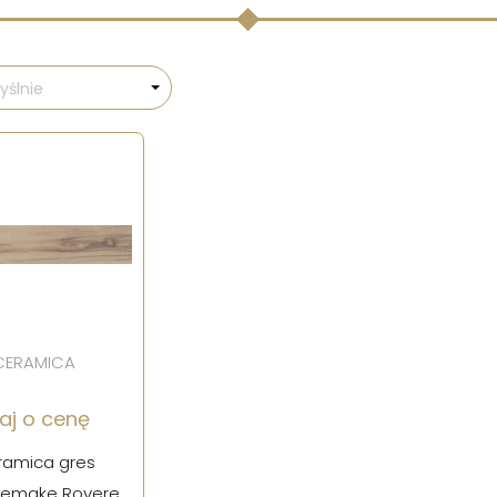
ślnie
 CERAMICA
aj o cenę
ramica gres
 Remake Rovere