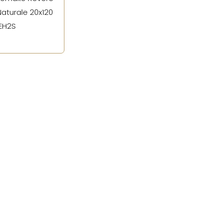
aturale 20x120
EH2S