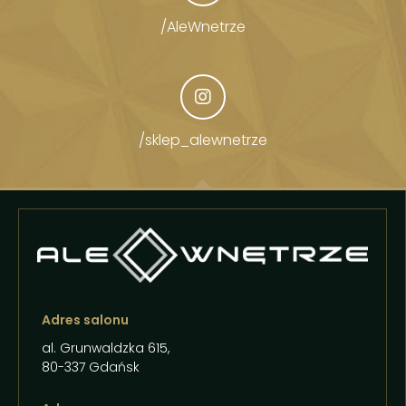
/AleWnetrze
/sklep_alewnetrze
Adres salonu
al. Grunwaldzka 615,
80-337 Gdańsk