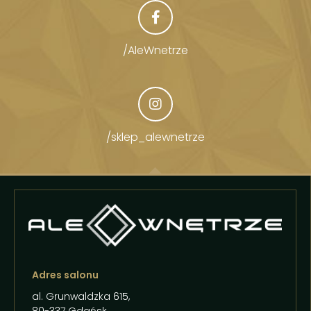
/AleWnetrze
/sklep_alewnetrze
Adres salonu
al. Grunwaldzka 615,