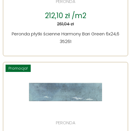
PERONDA
212,10 zł /m2
261,04 zł
Peronda płytki ścienne Harmony Bari Green 6x24,6
35261
Promocja!
PERONDA