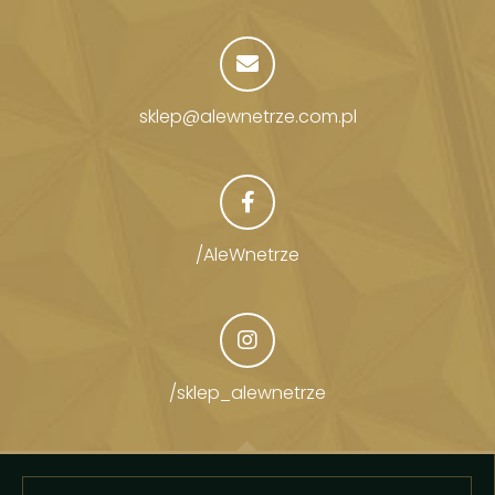
sklep@alewnetrze.com.pl
/AleWnetrze
/sklep_alewnetrze