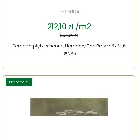
PERONDA
212,10 zł /m2
261,04 zł
Peronda płytki ścienne Harmony Bari Brown 6x24,6
35260
Promocja!