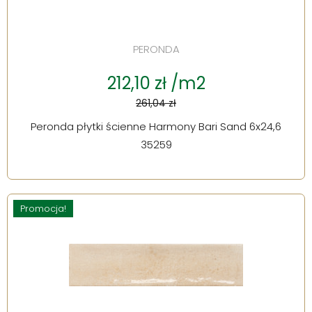
PERONDA
212,10 zł /m2
261,04 zł
Peronda płytki ścienne Harmony Bari Sand 6x24,6
35259
Promocja!