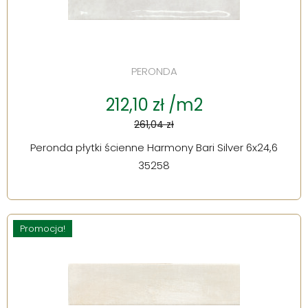
PERONDA
212,10 zł /m2
261,04 zł
Peronda płytki ścienne Harmony Bari Silver 6x24,6
35258
Promocja!