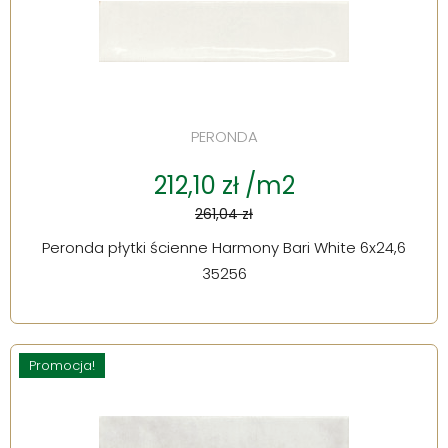
PERONDA
212,10 zł /m2
261,04 zł
Peronda płytki ścienne Harmony Bari White 6x24,6
35256
Promocja!