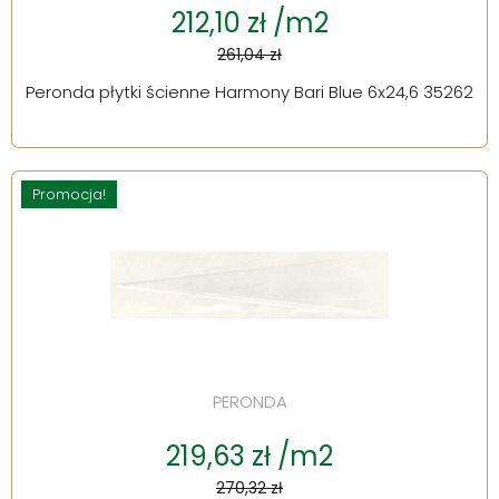
212,10 zł /m2
261,04 zł
Peronda płytki ścienne Harmony Bari Blue 6x24,6 35262
Promocja!
PERONDA
219,63 zł /m2
270,32 zł