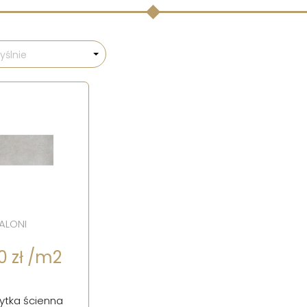
ślnie
ALONI
0 zł /m2
łytka ścienna