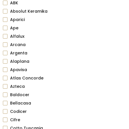
ABK
Absolut Keramika
Aparici
Ape
Alfalux
Arcana
Argenta
Alaplana
Apavisa
Atlas Concorde
Azteca
Baldocer
Bellacasa
Codicer
Cifre
Cotto Tuscania