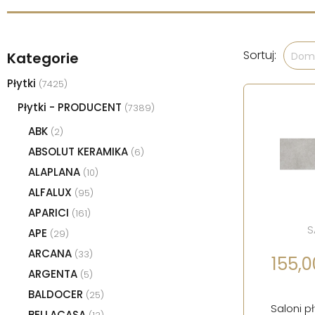
Sortuj:
Kategorie
Domy
Płytki
(7425)
Płytki - PRODUCENT
(7389)
ABK
(2)
ABSOLUT KERAMIKA
(6)
ALAPLANA
(10)
ALFALUX
(95)
APARICI
(161)
S
APE
(29)
ARCANA
(33)
155,0
ARGENTA
(5)
BALDOCER
(25)
Saloni p
BELLACASA