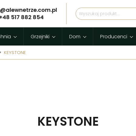
p@alewnetrze.com.pl
+48 517 882 854
chnia
Grzejniki
Dom
Producenci
KEYSTONE
KEYSTONE