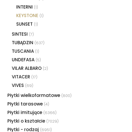
INTERNI
(1)
KEYSTONE
(1)
SUNSET
(1)
SINTESI
(7)
TUBĄDZIN
(637)
TUSCANIA
(1)
UNDEFASA
(5)
VILAR ALBARO
(2)
VITACER
(17)
VIVES
(69)
Płytki wielkoformatowe
(800)
Płytki tarasowe
(4)
Płytki imitujące
(6366)
Płytki o kształcie
(7029)
Płytki - rodzaj
(6951)