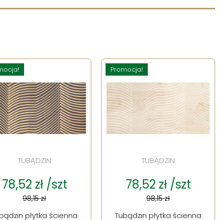
mocja!
Promocja!
TUBĄDZIN
TUBĄDZIN
78,52 zł /szt
78,52 zł /szt
98,15 zł
98,15 zł
bądzin płytka ścienna
Tubądzin płytka ścienna