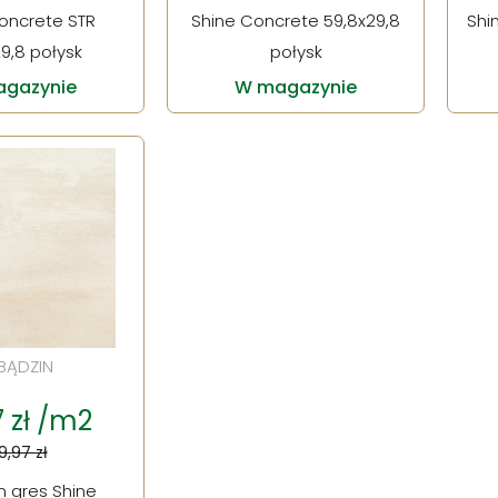
oncrete STR
Shine Concrete 59,8x29,8
Shi
9,8 połysk
połysk
gazynie
W magazynie
BĄDZIN
7 zł /m2
9,97 zł
n gres Shine