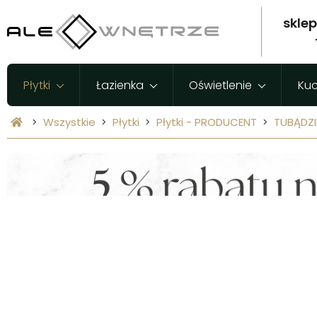
skle
Płytki
Łazienka
Oświetlenie
Ku
Wszystkie
Płytki
Płytki - PRODUCENT
TUBĄDZ