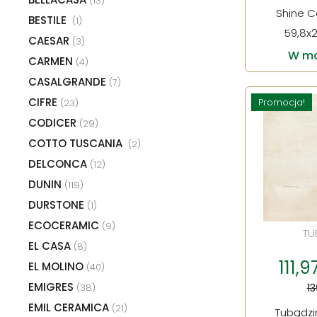
(13)
Shine C
BESTILE
(1)
59,8x2
CAESAR
(3)
W ma
CARMEN
(4)
CASALGRANDE
(7)
CIFRE
Promocja!
(23)
CODICER
(29)
COTTO TUSCANIA
(2)
DELCONCA
(12)
DUNIN
(119)
DURSTONE
(1)
ECOCERAMIC
(9)
TU
EL CASA
(8)
111,9
EL MOLINO
(40)
EMIGRES
(38)
13
EMIL CERAMICA
(21)
Tubądzi