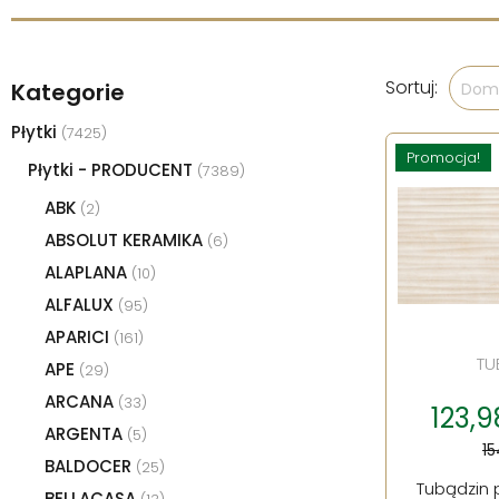
Sortuj:
Kategorie
Domy
Płytki
(7425)
Promocja!
Płytki - PRODUCENT
(7389)
ABK
(2)
ABSOLUT KERAMIKA
(6)
ALAPLANA
(10)
ALFALUX
(95)
APARICI
(161)
TU
APE
(29)
ARCANA
(33)
123,9
ARGENTA
(5)
15
BALDOCER
(25)
Tubądzin 
BELLACASA