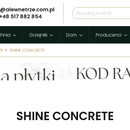
p@alewnetrze.com.pl
+48 517 882 854
chnia
Grzejniki
Dom
Producenci
IN
SHINE CONCRETE
SHINE CONCRETE