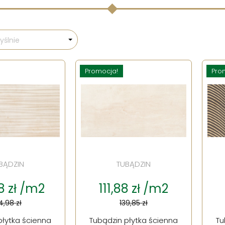
ślnie
Promocja!
Pro
BĄDZIN
TUBĄDZIN
8 zł /m2
111,88 zł /m2
4,98 zł
139,85 zł
płytka ścienna
Tubądzin płytka ścienna
Tu