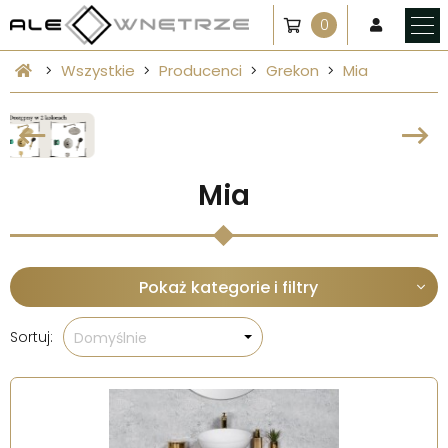
0
Wszystkie
Producenci
Grekon
Mia
Mia
Pokaż kategorie i filtry
Sortuj:
Domyślnie