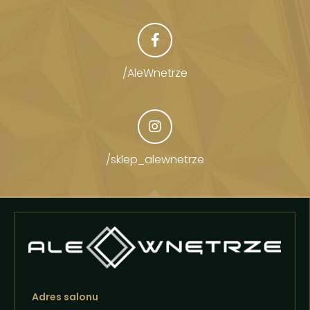
/AleWnetrze
/sklep_alewnetrze
Adres salonu