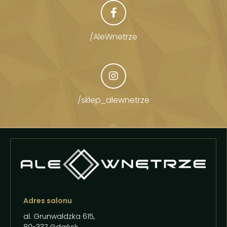
/AleWnetrze
/sklep_alewnetrze
Adres salonu
al. Grunwaldzka 615,