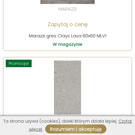
MARAZZI
Zapytaj o cenę
Marazzi gres Clays Lava 60x60 MLV1
W magazynie
Promocja!
MARAZZI
Ta strona używa (cookies), dzieki którym działa lepiej.
Czytaj
Rozumiem i akceptuję
więcej
379,00 zł /m2