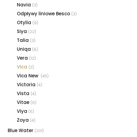
Navia
(3)
Odpływy liniowe Besco
(3)
Otylia
(9)
Siya
(22)
Talia
(3)
Uniqa
(8)
Vera
(12)
Vica
(2)
Vica New
(45)
Victoria
(4)
Vista
(4)
Vitae
(6)
Viya
(5)
Zoya
(4)
Blue Water
(201)