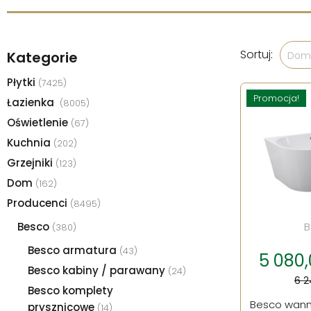
Sortuj:
Kategorie
Domy
Płytki
(7425)
Promocja!
Łazienka
(8005)
Oświetlenie
(67)
Kuchnia
(202)
Grzejniki
(123)
Dom
(162)
Producenci
(8495)
Besco
B
(380)
Besco armatura
(43)
5 080,0
Besco kabiny / parawany
(24)
6 2
Besco komplety
Besco wann
prysznicowe
(14)