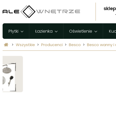
skle
Płytki
Łazienka
Oświetlenie
Ku
Wszystkie
Producenci
Besco
Besco wanny i 