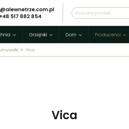
p@alewnetrze.com.pl
+48 517 882 854
chnia
Grzejniki
Dom
Producenci
umywalki
Vica
Vica