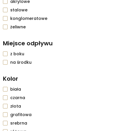
akrylowe
stalowe
konglomeratowe
żeliwne
Miejsce odpływu
z boku
na środku
Kolor
biała
czarna
złota
grafitowa
srebrna