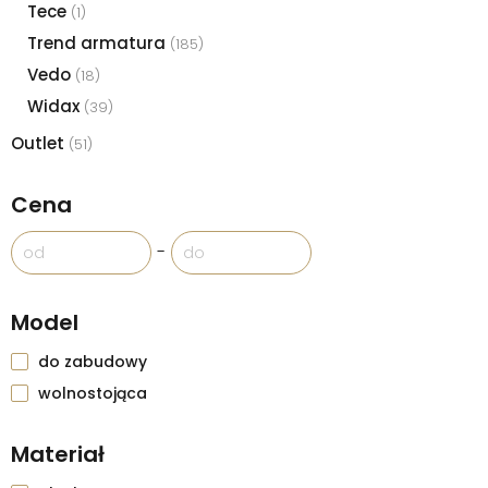
Tece
(1)
Trend armatura
(185)
Vedo
(18)
Widax
(39)
Outlet
(51)
Cena
-
Model
do zabudowy
wolnostojąca
Materiał