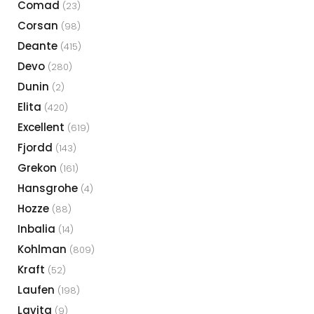
Comad
(23)
Corsan
(98)
Deante
(415)
Devo
(280)
Dunin
(2)
Elita
(420)
Excellent
(619)
Fjordd
(143)
Grekon
(161)
Hansgrohe
(4)
Hozze
(88)
Inbalia
(14)
Kohlman
(809)
Kraft
(52)
Laufen
(198)
Lavita
(9)