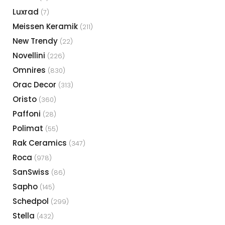
Luxrad
(7)
Meissen Keramik
(211)
New Trendy
(22)
Novellini
(226)
Omnires
(830)
Orac Decor
(313)
Oristo
(360)
Paffoni
(28)
Polimat
(55)
Rak Ceramics
(347)
Roca
(978)
SanSwiss
(86)
Sapho
(145)
Schedpol
(299)
Stella
(432)