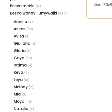
Vica 150x
Besco meble
(14)
Besco wanny i umywalki
(285)
Amelia
(4)
Assos
(30)
Avita
(4)
Giuliana
(8)
Gloria
(8)
Goya
(20)
Intima
(4)
Keya
(5)
Leya
(10)
Melody
(2)
Mia
(3)
Moya
(48)
Natalia
(4)