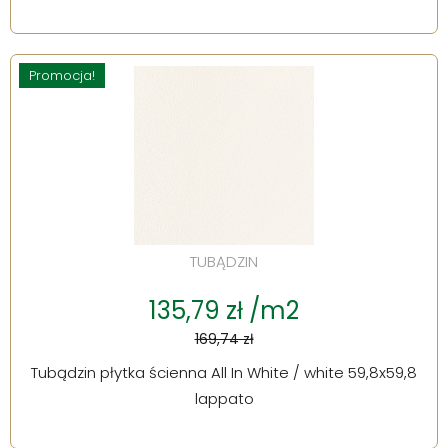
Promocja!
TUBĄDZIN
135,79 zł /m2
169,74 zł
Tubądzin płytka ścienna All In White / white 59,8x59,8
lappato