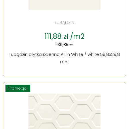
TUBĄDZIN
111,88 zł /m2
139,85 zł
Tubądzin płytka ścienna All In White / white 59,8x29,8
mat
Promocja!