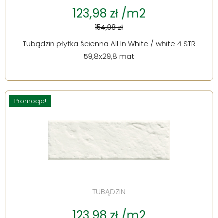
123,98 zł /m2
154,98 zł
Tubądzin płytka ścienna All In White / white 4 STR
59,8x29,8 mat
Promocja!
TUBĄDZIN
123,98 zł /m2