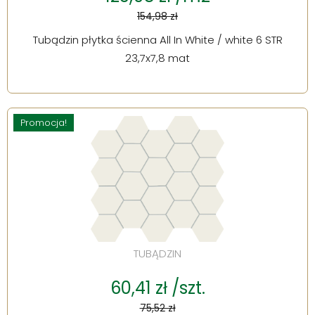
154,98 zł
Tubądzin płytka ścienna All In White / white 6 STR
23,7x7,8 mat
Promocja!
TUBĄDZIN
60,41 zł /szt.
75,52 zł