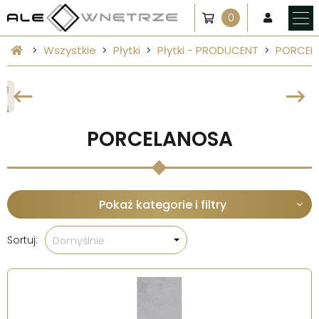
0
Wszystkie
Płytki
Płytki - PRODUCENT
PORCEL
PORCELANOSA
Pokaż kategorie i filtry
Sortuj:
Domyślnie