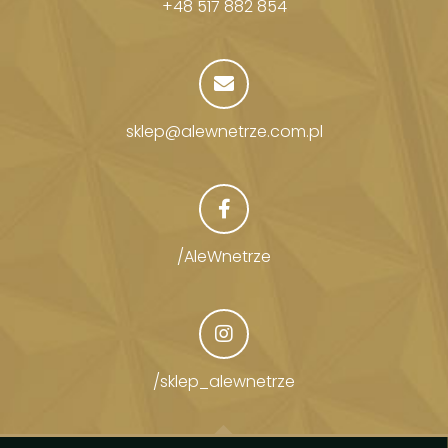
+48 517 882 854
sklep@alewnetrze.com.pl
/AleWnetrze
/sklep_alewnetrze