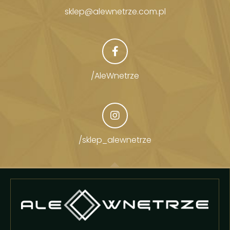
sklep@alewnetrze.com.pl
/AleWnetrze
/sklep_alewnetrze