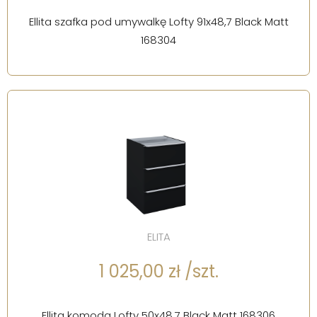
Ellita szafka pod umywalkę Lofty 91x48,7 Black Matt
168304
ELITA
1 025,00 zł /szt.
Ellita komoda Lofty 50x48,7 Black Matt 168306