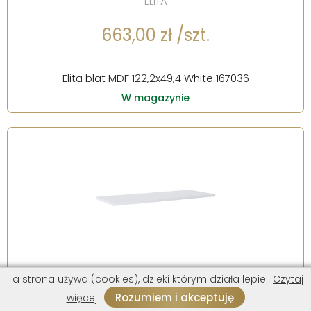
ELITA
663,00 zł /szt.
Elita blat MDF 122,2x49,4 White 167036
W magazynie
ELITA
Ta strona używa (cookies), dzieki którym działa lepiej.
Czytaj
Rozumiem i akceptuję
więcej
960,00 zł /szt.