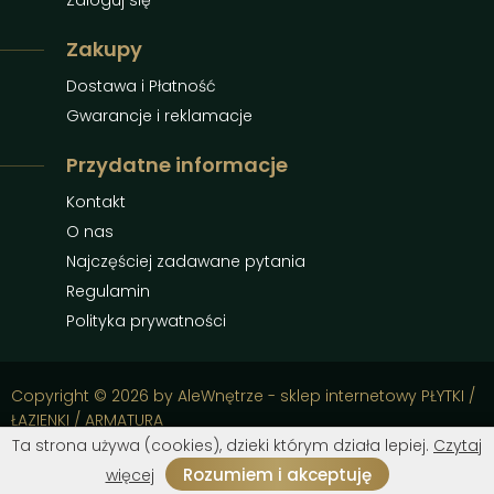
Zaloguj się
Zakupy
Dostawa i Płatność
Gwarancje i reklamacje
Przydatne informacje
Kontakt
O nas
Najczęściej zadawane pytania
Regulamin
Polityka prywatności
Copyright © 2026 by AleWnętrze - sklep internetowy PŁYTKI /
ŁAZIENKI / ARMATURA
Ta strona używa (cookies), dzieki którym działa lepiej.
Czytaj
Zobacz produkty
Wyczyść
Rozumiem i akceptuję
więcej