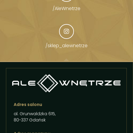
/AleWnetrze
/sklep_alewnetrze
Adres salonu
al. Grunwaldzka 615,
80-337 Gdańsk