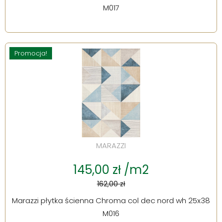
M017
Promocja!
MARAZZI
145,00 zł /m2
162,00 zł
Marazzi płytka ścienna Chroma col dec nord wh 25x38
M016