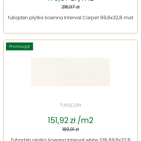
216,97 zł
Tubądzin płytka ścienna Interval Carpet 89,8x32,8 mat
Promocja!
TUBĄDZIN
151,92 zł /m2
189,91 zł
Tubądzin płytka ścienna Interval white STR 89,8x32,8