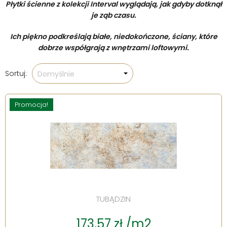
Płytki ścienne z kolekcji Interval wyglądają, jak gdyby dotknął
je ząb czasu.
Ich piękno podkreślają białe, niedokończone, ściany, które
dobrze współgrają z wnętrzami loftowymi.
Sortuj:
Domyślnie
Promocja!
TUBĄDZIN
173,57 zł /m2