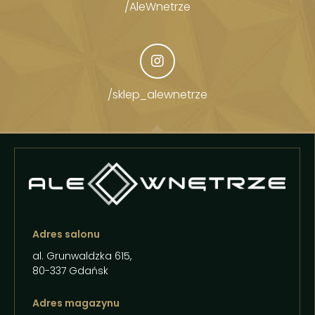
/AleWnetrze
/sklep_alewnetrze
Adres salonu
al. Grunwaldzka 615,
80-337 Gdańsk
Adres magazynu