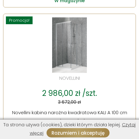
W magazynie
Promocja!
NOVELLINI
2 986,00 zł /szt.
3 672,00 zł
Novellini kabina narożna kwadratowa KALI A 100 cm
srebrny połysk
Ta strona używa (cookies), dzieki którym działa lepiej.
Czytaj
W magazynie
Rozumiem i akceptuję
więcej