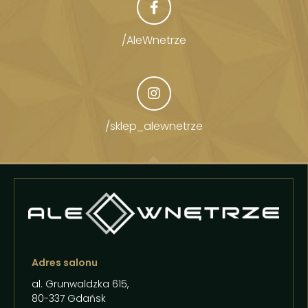
/AleWnetrze
/sklep_alewnetrze
Adres salonu
al. Grunwaldzka 615,
80-337 Gdańsk