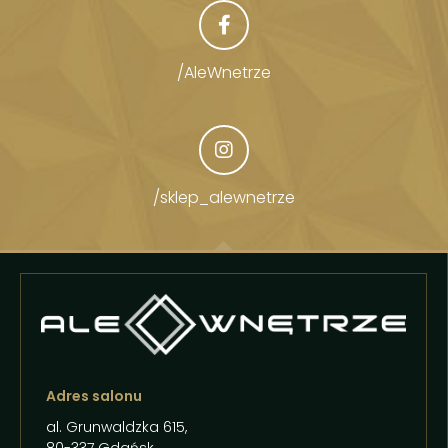
/AleWnetrze
/sklep_alewnetrze
Adres salonu
al. Grunwaldzka 615,