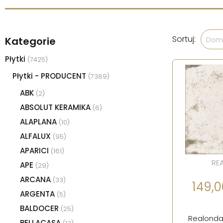
Sortuj:
Kategorie
Domy
Płytki
(7425)
Płytki - PRODUCENT
(7389)
ABK
(2)
ABSOLUT KERAMIKA
(6)
ALAPLANA
(10)
ALFALUX
(95)
APARICI
(161)
RE
APE
(29)
ARCANA
(33)
149,0
ARGENTA
(5)
BALDOCER
(25)
Realonda
BELLACASA