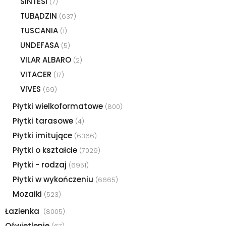
SINTESI
(7)
TUBĄDZIN
(637)
TUSCANIA
(1)
UNDEFASA
(5)
VILAR ALBARO
(2)
VITACER
(17)
VIVES
(69)
Płytki wielkoformatowe
(800)
Płytki tarasowe
(4)
Płytki imitujące
(6366)
Płytki o kształcie
(7029)
Płytki - rodzaj
(6951)
Płytki w wykończeniu
(6665)
Mozaiki
(523)
Łazienka
(8005)
Oświetlenie