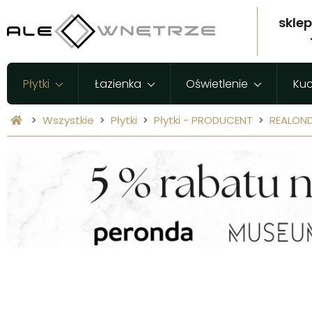
skle
Płytki
Łazienka
Oświetlenie
Ku
Wszystkie
Płytki
Płytki - PRODUCENT
REALON