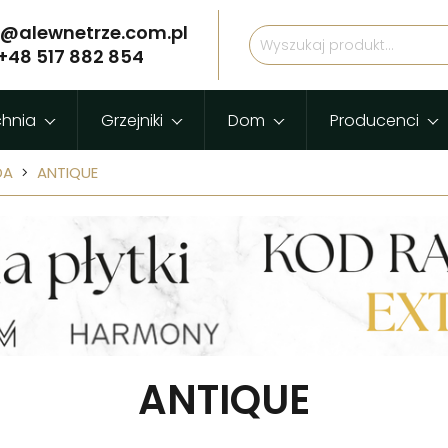
p@alewnetrze.com.pl
+48 517 882 854
chnia
Grzejniki
Dom
Producenci
DA
ANTIQUE
ANTIQUE