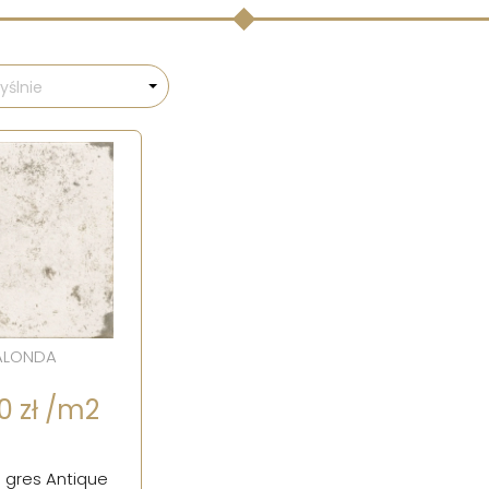
ślnie
ALONDA
0 zł /m2
 gres Antique