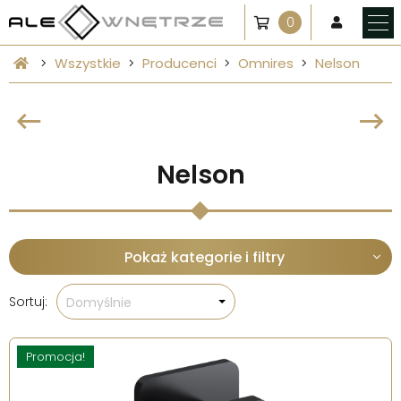
0
Wszystkie
Producenci
Omnires
Nelson
Nelson
Pokaż kategorie i filtry
Sortuj:
Domyślnie
Promocja!