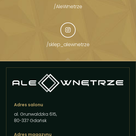
/AleWnetrze
/sklep_alewnetrze
Adres salonu
al. Grunwaldzka 615,
80-337 Gdańsk
Adres magazynu