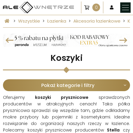
0
Wszystkie
Łazienka
Akcesoria łazienkowe
Ko
Koszyki
Pokaż kategorie i filtry
Oferujemy
koszyki prysznicowe
sprawdzonych
producentów w atrakcyjnych cenach! Taka półka
prysznicowa sprawdzi się wszędzie tam, gdzie odkładamy
mokre przybory lub pojemniki z kosmetykami. Idealne
rozwiązanie do organizacji naszych rzeczy w łazience.
Polecamy koszyki prysznicowe producentów
Stella
czy