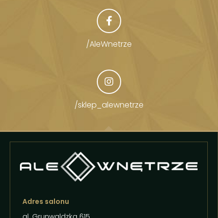
/AleWnetrze
/sklep_alewnetrze
Adres salonu
al. Grunwaldzka 615,