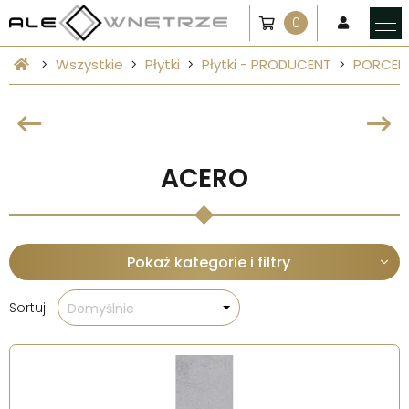
0
Wszystkie
Płytki
Płytki - PRODUCENT
PORCEL
ACERO
Pokaż kategorie i filtry
Sortuj:
Domyślnie