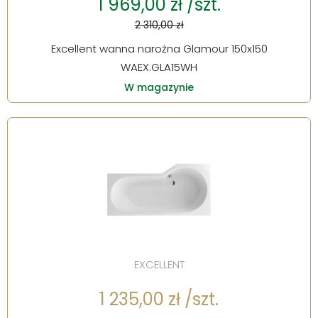
1 969,00 zł /szt.
2 310,00 zł
Excellent wanna narożna Glamour 150x150
WAEX.GLA15WH
W magazynie
EXCELLENT
1 235,00 zł /szt.