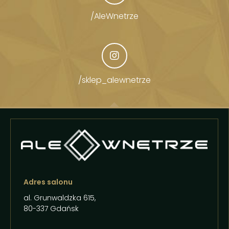
/AleWnetrze
/sklep_alewnetrze
Adres salonu
al. Grunwaldzka 615,
80-337 Gdańsk