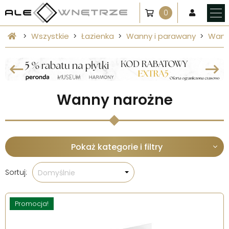
0
Wszystkie
Łazienka
Wanny i parawany
Wann
Wanny narożne
Pokaż kategorie i filtry
Sortuj:
Domyślnie
Promocja!