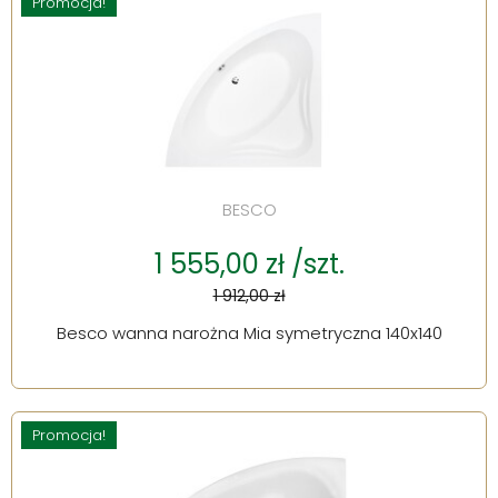
Promocja!
BESCO
1 555,00 zł /szt.
1 912,00 zł
Besco wanna narożna Mia symetryczna 140x140
Promocja!