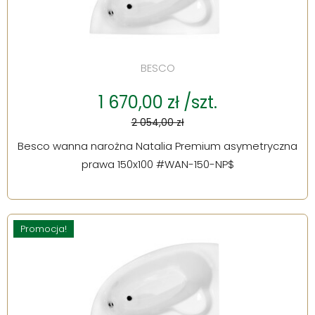
BESCO
1 670,00 zł /szt.
2 054,00 zł
Besco wanna narożna Natalia Premium asymetryczna
prawa 150x100 #WAN-150-NP$
Promocja!