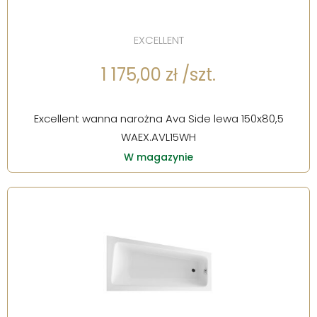
EXCELLENT
1 175,00 zł /szt.
Excellent wanna narożna Ava Side lewa 150x80,5
WAEX.AVL15WH
W magazynie