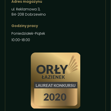
Adres magazynu
ul. Reklamowa 3,
84-208 Dobrzewino
Godziny pracy
Poniedziałek-Piątek
10:00-18:00