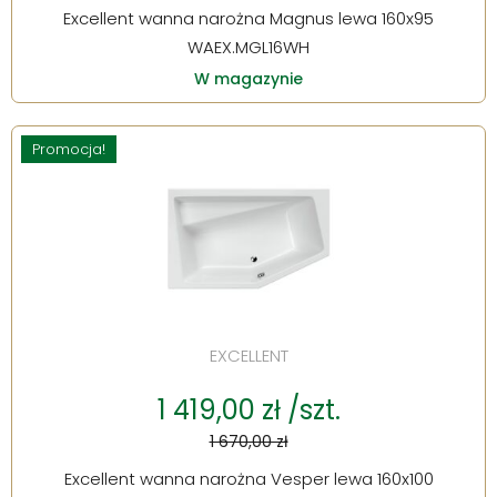
Excellent wanna narożna Magnus lewa 160x95
WAEX.MGL16WH
W magazynie
Promocja!
EXCELLENT
1 419,00 zł /szt.
1 670,00 zł
Excellent wanna narożna Vesper lewa 160x100