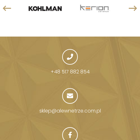
+48 517 882 854
sklep@alewnetrze.com.pl