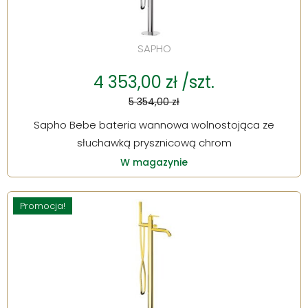
SAPHO
4 353,00 zł /szt.
5 354,00 zł
Sapho Bebe bateria wannowa wolnostojąca ze
słuchawką prysznicową chrom
W magazynie
Promocja!