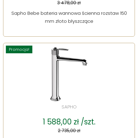
3 478,00 zł
Sapho Bebe bateria wannowa ścienna rozstaw 150
mm złoto błyszczące
Promocja!
SAPHO
1 588,00 zł /szt.
2 735,00 zł