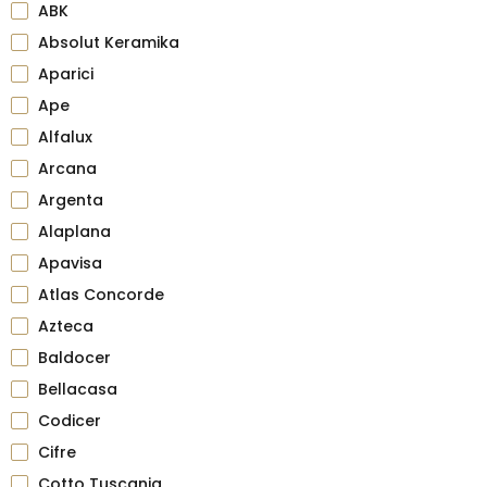
ABK
Absolut Keramika
Aparici
Ape
Alfalux
Arcana
Argenta
Alaplana
Apavisa
Atlas Concorde
Azteca
Baldocer
Bellacasa
Codicer
Cifre
Cotto Tuscania