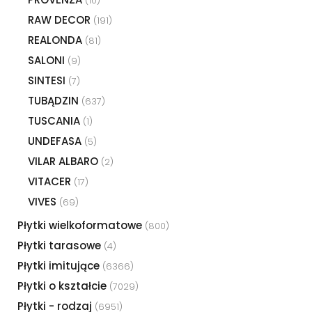
(10)
RAW DECOR
(191)
REALONDA
(81)
SALONI
(9)
SINTESI
(7)
TUBĄDZIN
(637)
TUSCANIA
(1)
UNDEFASA
(5)
VILAR ALBARO
(2)
VITACER
(17)
VIVES
(69)
Płytki wielkoformatowe
(800)
Płytki tarasowe
(4)
Płytki imitujące
(6366)
Płytki o kształcie
(7029)
Płytki - rodzaj
(6951)