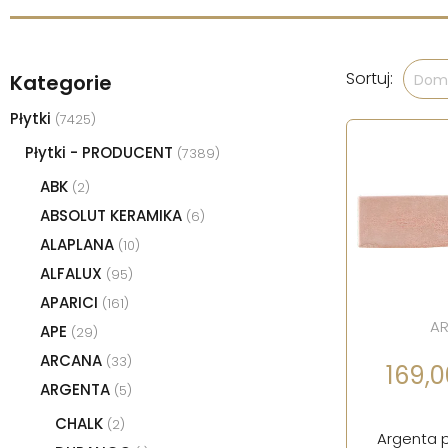
Sortuj:
Kategorie
Domy
Płytki
(7425)
Płytki - PRODUCENT
(7389)
ABK
(2)
ABSOLUT KERAMIKA
(6)
ALAPLANA
(10)
ALFALUX
(95)
APARICI
(161)
A
APE
(29)
ARCANA
(33)
169,0
ARGENTA
(5)
CHALK
(2)
Argenta p