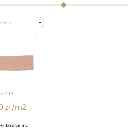
ślnie
RGENTA
0 zł /m2
łytka ścienna