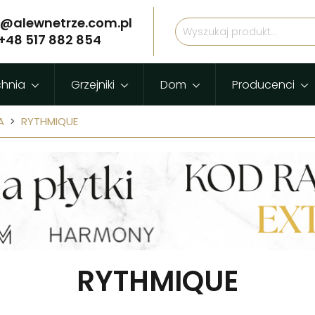
p@alewnetrze.com.pl
+48 517 882 854
chnia
Grzejniki
Dom
Producenci
A
RYTHMIQUE
RYTHMIQUE