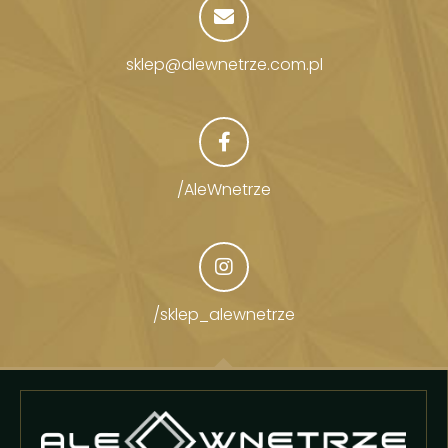
sklep@alewnetrze.com.pl
/AleWnetrze
/sklep_alewnetrze