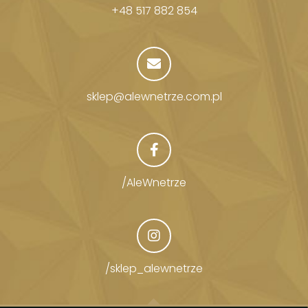
+48 517 882 854
sklep@alewnetrze.com.pl
/AleWnetrze
/sklep_alewnetrze