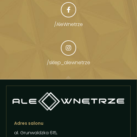
/AleWnetrze
/sklep_alewnetrze
Adres salonu
al. Grunwaldzka 615,