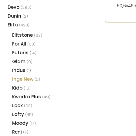
60,6x46 
Devo
(280)
Dunin
(2)
Elita
(420)
Elitstone
(63)
For All
(63)
Futuris
(14)
Glam
(9)
Indus
(1)
Inge New
(2)
Kido
(16)
Kwadro Plus
(49)
Look
(90)
Lofty
(45)
Moody
(17)
Reni
(7)