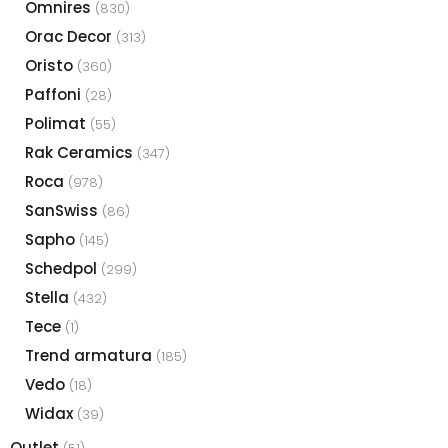
Omnires
(830)
Orac Decor
(313)
Oristo
(360)
Paffoni
(28)
Polimat
(55)
Rak Ceramics
(347)
Roca
(978)
SanSwiss
(86)
Sapho
(145)
Schedpol
(299)
Stella
(432)
Tece
(1)
Trend armatura
(185)
Vedo
(18)
Widax
(39)
Outlet