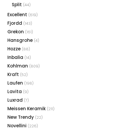
Split
(44)
Excellent
(619)
Fjordd
(143)
Grekon
(161)
Hansgrohe
(4)
Hozze
(88)
Inbalia
(14)
Kohlman
(809)
Kraft
(52)
Laufen
(198)
Lavita
(9)
Luxrad
(7)
Meissen Keramik
(211)
New Trendy
(22)
Novellini
(226)