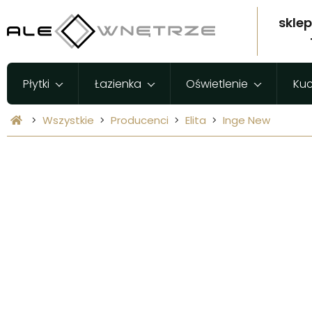
skle
Płytki
Łazienka
Oświetlenie
Ku
Wszystkie
Producenci
Elita
Inge New