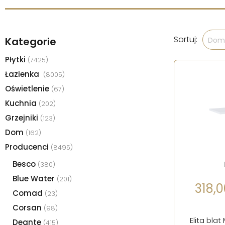
Sortuj:
Kategorie
Domy
Płytki
(7425)
Łazienka
(8005)
Oświetlenie
(67)
Kuchnia
(202)
Grzejniki
(123)
Dom
(162)
Producenci
(8495)
Besco
(380)
Blue Water
(201)
318,00
Comad
(23)
Corsan
(98)
Elita bla
Deante
(415)