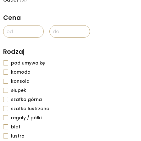
(51)
Cena
-
Rodzaj
pod umywalkę
komoda
konsola
słupek
szafka górna
szafka lustrzana
regały / półki
blat
lustra