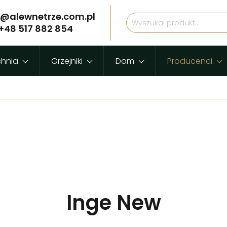
p@alewnetrze.com.pl
+48 517 882 854
chnia
Grzejniki
Dom
Producenci
Inge New